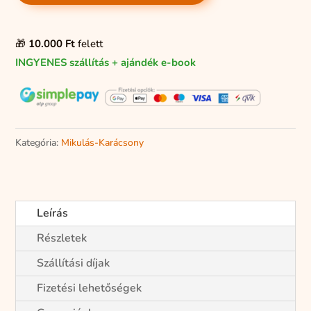
karácsonyi
ajándék
🎁
10.000 Ft
felett
mennyiség
INGYENES szállítás + ajándék e-book
Kategória:
Mikulás-Karácsony
Leírás
Részletek
Szállítási díjak
Fizetési lehetőségek