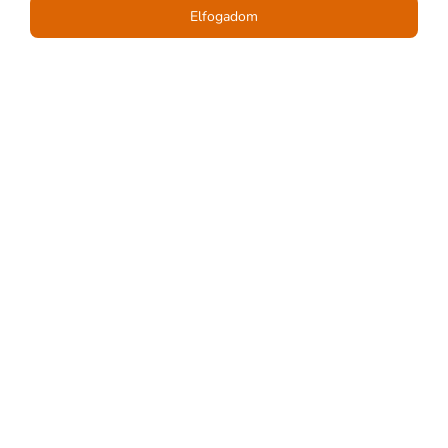
Elfogadom
PRO JUNIOR Kft.
1173 Budapest, Tekerőpatak utca 3.
Tel.: +36 30 533 4148
Elérhető: 8.00 – 16.00
Cégjegyzékszám 01-09-711094
Adószám 12940549242
Email: info@projunior.hu