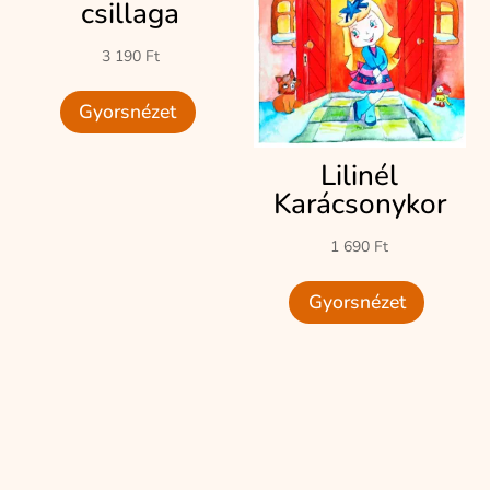
csillaga
3 190
Ft
Gyorsnézet
Lilinél
Karácsonykor
1 690
Ft
Gyorsnézet