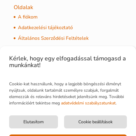
Oldalak
A fiókom
Adatkezelési tájékoztató
Általános Szerződési Feltételek
Elállás és visszaküldés
Kérlek, hogy egy elfogadással támogasd a
Kapcsolat
munkánkat!
Könyveink
Kosár
Cookie-kat használunk, hogy a legjobb böngészési élményt
nyújtsuk, oldalunk tartalmát személyre szabjuk, forgalmát
Nyitólap
elemezzük és releváns hirdetéseket jelenítsünk meg. További
Pénztár
információért tekintse meg
adatvédelmi szabályzatunkat
.
Szállítás és fizetés
Elutasítom
Cookie beállítások
Tájékoztató a sütik (Cookie-k) alkalmazásáról