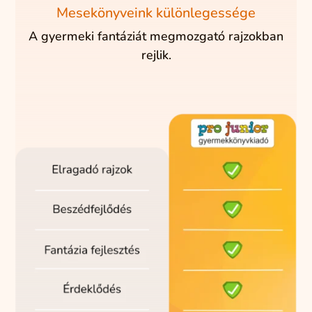
Mesekönyveink különlegessége
A gyermeki fantáziát megmozgató rajzokban
rejlik.