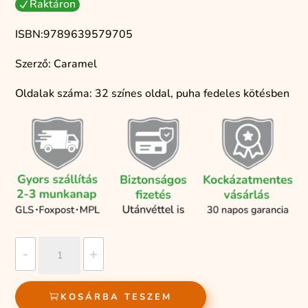
Raktáron
N
ISBN:9789639579705
Szerző: Caramel
Oldalak száma: 32 színes oldal, puha fedeles kötésben
Viktor
-
+
A
túl
KOSÁRBA TESZEM
nagy