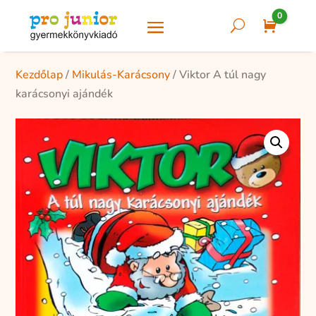
0
U
Cart
Kezdőlap
/
Mikulás-Karácsony
/ Viktor A túl nagy
karácsonyi ajándék