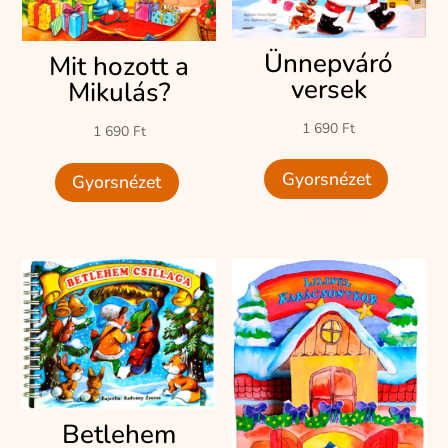
Ünnepváró
Mit hozott a
versek
Mikulás?
1 690
Ft
1 690
Ft
Gyorsnézet
Gyorsnézet
Betlehem