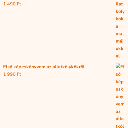
1 490
Ft
Első képeskönyvem az állatkölykökről
1 990
Ft