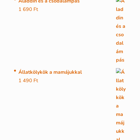
Aladdin és a csodalámpás
1 690
Ft
Állatkölykök a mamájukkal
1 490
Ft