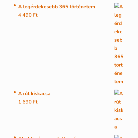
A legérdekesebb 365 történetem
4 490
Ft
A rút kiskacsa
1 690
Ft