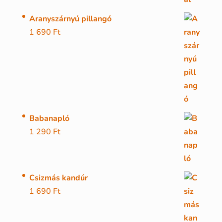
Aranyszárnyú pillangó
1 690
Ft
Babanapló
1 290
Ft
Csizmás kandúr
1 690
Ft