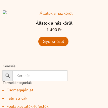
Állatok a ház körül
1 490
Ft
Gyorsnézet
Keresés…
Termékkategóriák
Csomagajánlat
Falmatricák
Foglalkoztatók-Kifestők