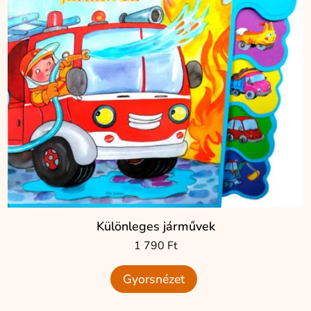
Különleges járművek
1 790
Ft
Gyorsnézet