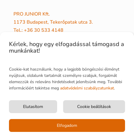
PRO JUNIOR Kft.
1173 Budapest, Tekerőpatak utca 3.
Tel.: +36 30 533 4148
Elérhető: 8.00 – 16.00
Kérlek, hogy egy elfogadással támogasd a
Cégjegyzékszám 01-09-711094
munkánkat!
Adószám 12940549242
Email: info@projunior.hu
Cookie-kat használunk, hogy a legjobb böngészési élményt
nyújtsuk, oldalunk tartalmát személyre szabjuk, forgalmát
elemezzük és releváns hirdetéseket jelenítsünk meg. További
információért tekintse meg
adatvédelmi szabályzatunkat
.
Elutasítom
Cookie beállítások
Elfogadom
Megbízható Bolt
© Pro Junior Könyvkiadó. Minden jog fenntartva!