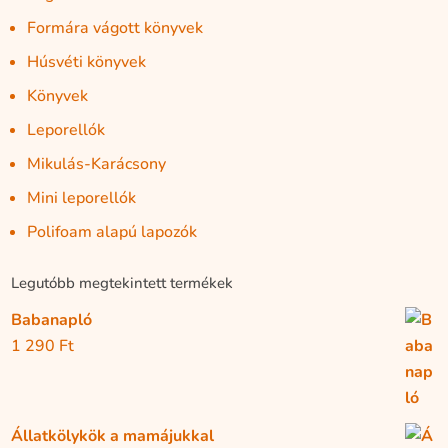
Formára vágott könyvek
Húsvéti könyvek
Könyvek
Leporellók
Mikulás-Karácsony
Mini leporellók
Polifoam alapú lapozók
Legutóbb megtekintett termékek
Babanapló
1 290
Ft
Állatkölykök a mamájukkal