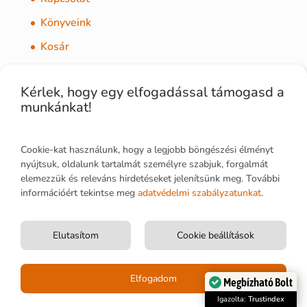
Könyveink
Kosár
Nyitólap
Kérlek, hogy egy elfogadással támogasd a
Pénztár
munkánkat!
Szállítás és fizetés
Tájékoztató a sütik (Cookie-k) alkalmazásáról
Cookie-kat használunk, hogy a legjobb böngészési élményt
nyújtsuk, oldalunk tartalmát személyre szabjuk, forgalmát
elemezzük és releváns hirdetéseket jelenítsünk meg. További
információért tekintse meg
adatvédelmi szabályzatunkat
.
PRO JUNIOR Kft.
Elutasítom
Cookie beállítások
1173 Budapest, Tekerőpatak utca 3.
Tel.: +36 30 533 4148
Elérhető: 8.00 – 16.00
Elfogadom
Megbízható Bolt
Cégjegyzékszám 01-09-711094
Igazolta:
Trustindex