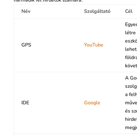
harmadik fél hirdetők számára.
Név
Szolgáltató
Cél
Egyed
létre
eszk
GPS
YouTube
lehet
földr
követ
A Go
szolg
a fel
IDE
Google
műve
és sz
hirde
megje