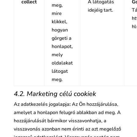
collect
A látogatás
Go
meg,
idejéig tart.
Tá
mire
ht
klikkel,
hl
hogyan
görgeti a
honlapot,
mely
oldalakat
látogat
meg.
4.2. Marketing célú cookiek
Az adatkezelés jogalapja
:
Az Ön hozzájárulása,
amelyet a honlapon felugró ablakban ad meg. A
hozzájárulását bármikor visszavonhatja, a
visszavonás azonban nem érinti az azt megelőző