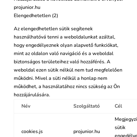
projunior.hu
Elengedhetetlen (2)
Az elengedhetetlen sütik segítenek
használhatóvá tenni a weboldalunkat azáltal,
hogy engedélyeznek olyan alapvető funkciókat,
mint az oldalon való navigáció és a weboldal
biztonságos területeihez való hozzáférés. A
weboldal ezen sütik nélkül nem tud megfelelően
működni. Mivel a süti nélkül a honlap nem
működhet, a használatához nincs szükség az Ön
hozzájárulására.
Név
Szolgáltató
Cél
Megjegyzi
sütik
cookies.js
projunior.hu
engedély