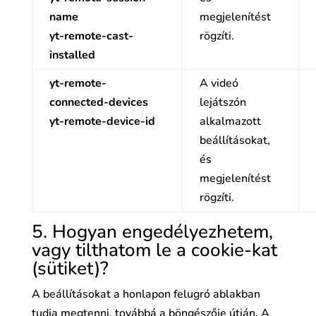
name
megjelenítést
yt-remote-cast-
rögzíti.
installed
yt-remote-
A videó
connected-devices
lejátszón
yt-remote-device-id
alkalmazott
beállításokat,
és
megjelenítést
rögzíti.
5. Hogyan engedélyezhetem,
vagy tilthatom le a cookie-kat
(sütiket)?
A beállításokat a honlapon felugró ablakban
tudja megtenni, továbbá a böngészője útján. A