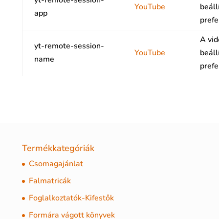
yt-remote-session-
YouTube
beáll
app
prefe
A vid
yt-remote-session-
YouTube
beáll
name
prefe
Termékkategóriák
Csomagajánlat
Falmatricák
Foglalkoztatók-Kifestők
Formára vágott könyvek