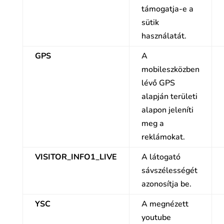
támogatja-e a
sütik
használatát.
GPS
A
mobileszközben
lévő GPS
alapján területi
alapon jeleníti
meg a
reklámokat.
VISITOR_INFO1_LIVE
A látogató
sávszélességét
azonosítja be.
YSC
A megnézett
youtube