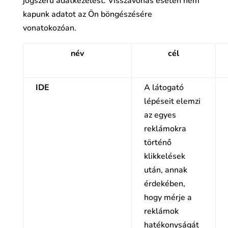
jogszerű adatkezelést. Visszavonás esetén nem
kapunk adatot az Ön böngészésére
vonatokozóan.
név
cél
IDE
A látogató
lépéseit elemzi
az egyes
reklámokra
történő
klikkelések
után, annak
érdekében,
hogy mérje a
reklámok
hatékonyságát