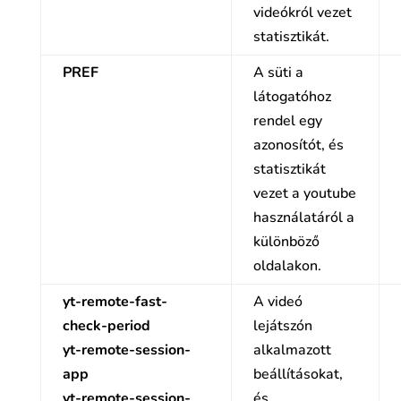
videókról vezet
statisztikát.
PREF
A süti a
látogatóhoz
rendel egy
azonosítót, és
statisztikát
vezet a youtube
használatáról a
különböző
oldalakon.
yt-remote-fast-
A videó
check-period
lejátszón
yt-remote-session-
alkalmazott
app
beállításokat,
yt-remote-session-
és