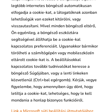
legtöbb internetes böngésző automatikusan
elfogadja a cookie-kat, a látogatóknak azonban
lehetőségük van ezeket kitörölni, vagy
visszautasítani. Mivel minden böngésző eltérő,
Ön egyénileg, a böngésző eszköztára
segítségével állíthatja be a cookie-kal
kapcsolatos preferenciáit. Ugyanakkor bármikor
törölheti a számítógépén vagy mobileszközén
eltárolt cookie-kat is. A beállításokkal
kapcsolatos további tudnivalókat keresse a
böngésző Súgójában, vagy a lenti linkeken
közvetlenül (Ctrl+bal egérgomb). Kérjük, vegye
figyelembe, hogy amennyiben úgy dönt, hogy
letiltja a cookie-kat, lehetséges, hogy le kell
mondania a honlap bizonyos funkcióiról.
Link a Microsoft süti beállítási útmutatójához.