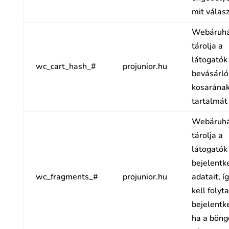
mit válasz
Webáruhá
tárolja a
látogatók
wc_cart_hash_#
projunior.hu
bevásárló
kosarána
tartalmát
Webáruhá
tárolja a
látogatók
bejelentk
wc_fragments_#
projunior.hu
adatait, í
kell folyt
bejelentk
ha a böng