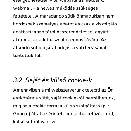
elengedhetetlen – pl. webáruház, netbank,
webmail – a helyes működés szükséges
feltételei. A maradandó sütik önmagukban nem
hordoznak személyes adatot és csak a kiszolgáló
adatbázisában tárol összerendeléssel együtt
alkalmasak a felhasználó azonosítására.
Az
állandó sütik lejárati idejét a süti leírásánál
tüntettük fel.
3.2. Saját és külső cookie-k
Amennyiben a mi webszerverünk telepíti az Ön
eszközére a sütit, saját cookie-ról beszélhetünk,
míg ha a cookie forrása külső szolgáltató (pl.:
Google) által az érintett honlapba befűzött kód,
külső sütiről van szó.