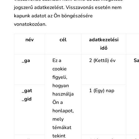
jogszerű adatkezelést. Visszavonás esetén nem
kapunk adatot az Ön böngészésére
vonatokozóan.
név
cél
adatkezelési
idő
_ga
Ez a
2 (Kettő) év
Sa
cookie
figyeli,
hogyan
_gat
1 (Egy) nap
használja
_gid
Ön a
honlapot,
mely
témákat
tekint