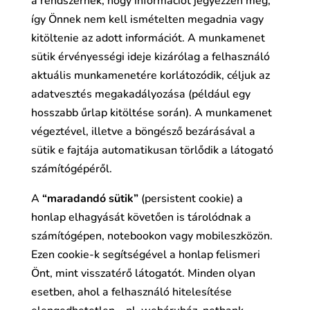
a rendszernek, hogy információt jegyezzen meg,
így Önnek nem kell ismételten megadnia vagy
kitöltenie az adott információt. A munkamenet
sütik érvényességi ideje kizárólag a felhasználó
aktuális munkamenetére korlátozódik, céljuk az
adatvesztés megakadályozása (például egy
hosszabb űrlap kitöltése során). A munkamenet
végeztével, illetve a böngésző bezárásával a
sütik e fajtája automatikusan törlődik a látogató
számítógépéről.
A
“maradandó sütik”
(persistent cookie) a
honlap elhagyását követően is tárolódnak a
számítógépen, notebookon vagy mobileszközön.
Ezen cookie-k segítségével a honlap felismeri
Önt, mint visszatérő látogatót. Minden olyan
esetben, ahol a felhasználó hitelesítése