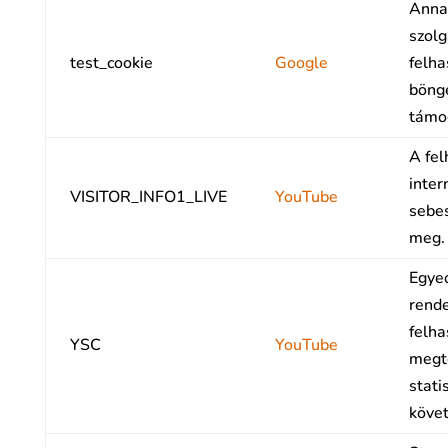
Anna
szolg
test_cookie
Google
felha
böng
támog
A fel
inter
VISITOR_INFO1_LIVE
YouTube
sebes
meg.
Egyed
rende
felha
YSC
YouTube
megte
stati
köve