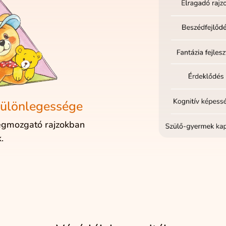
ülönlegessége
egmozgató rajzokban
k.