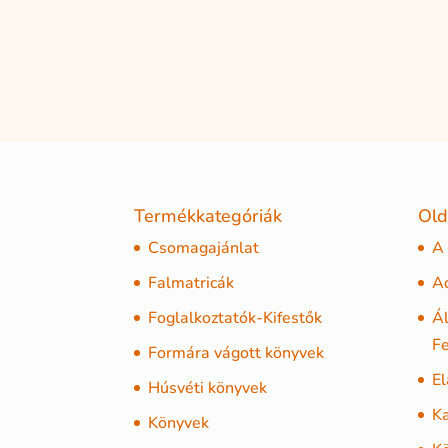
Termékkategóriák
Old
Csomagajánlat
A
Falmatricák
Ad
Foglalkoztatók-Kifestők
Ál
Fe
Formára vágott könyvek
El
Húsvéti könyvek
Ka
Könyvek