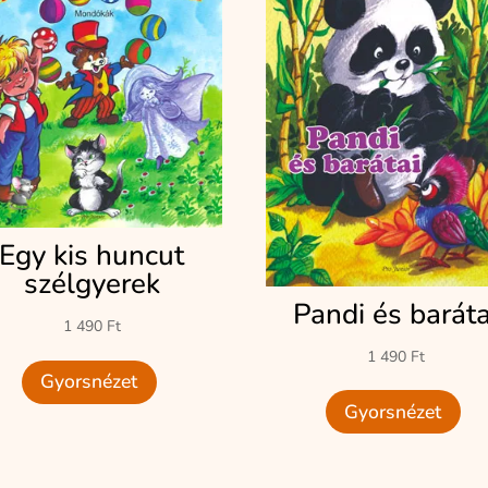
Egy kis huncut
szélgyerek
Pandi és baráta
1 490
Ft
1 490
Ft
Gyorsnézet
Gyorsnézet