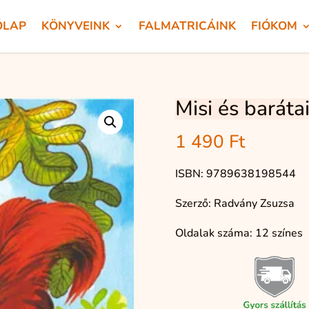
ÓLAP
KÖNYVEINK
FALMATRICÁINK
FIÓKOM
Misi és baráta
1 490
Ft
ISBN: 9789638198544
Szerző: Radvány Zsuzsa
Oldalak száma: 12 színes