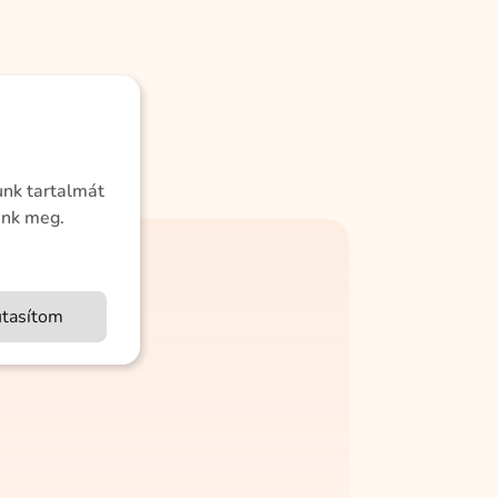
unk tartalmát
ünk meg.
utasítom