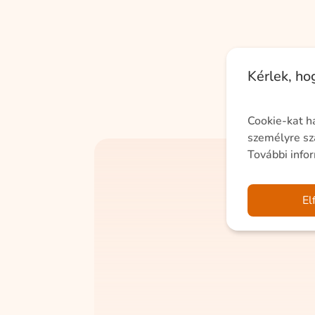
Kérlek, h
Cookie-kat h
személyre sz
További info
El