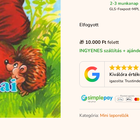
Elfogyott
🎁
10.000 Ft
felett
INGYENES szállítás + ajánd
Kiválóra érté
igazolta: Trustind
Kategória:
Mini leporellók