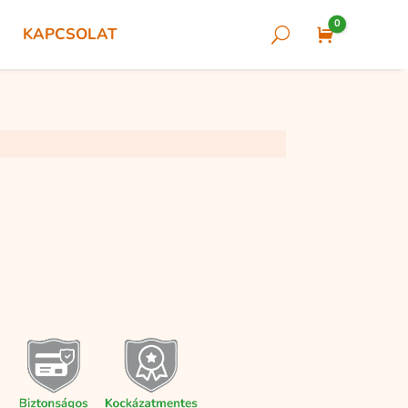
0
KAPCSOLAT
U
Cart
i