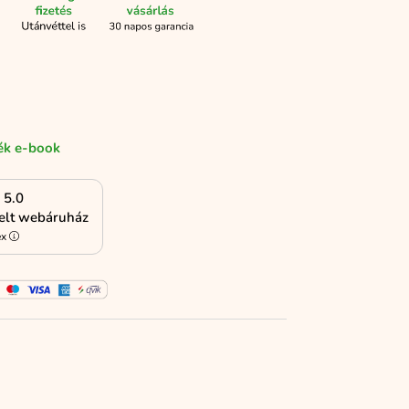
ék e-book
5.0
kelt webáruház
ex