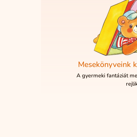
Mesekönyveink k
A gyermeki fantáziát m
rejli