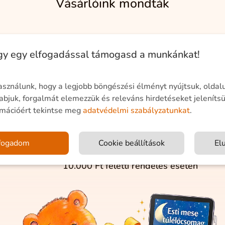
Vásárlóink mondták
ogy egy elfogadással támogasd a munkánkat!
asználunk, hogy a legjobb böngészési élményt nyújtsuk, oldal
abjuk, forgalmát elemezzük és releváns hirdetéseket jeleníts
rmációért tekintse meg
adatvédelmi szabályzatunkat
.
Ingyenes szállítás
fogadom
Cookie beállítások
El
+ ajándék e-book
10.000 Ft feletti rendelés esetén