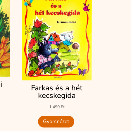
i
Farkas és a hét
kecskegida
1 490
Ft
Gyorsnézet