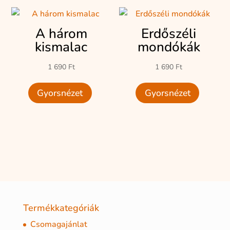
A három
Erdőszéli
kismalac
mondókák
1 690
Ft
1 690
Ft
Gyorsnézet
Gyorsnézet
Termékkategóriák
Csomagajánlat