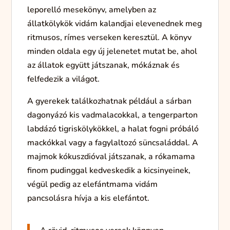
leporelló
mesekönyv,
amelyben
az
állatkölykök
vidám
kalandjai
elevenednek
meg
ritmusos,
rímes
verseken
keresztül.
A
könyv
minden
oldala
egy
új
jelenetet
mutat
be,
ahol
az
állatok
együtt
játszanak,
mókáznak
és
felfedezik
a
világot.
A
gyerekek
találkozhatnak
például
a
sárban
dagonyázó
kis
vadmalacokkal,
a
tengerparton
labdázó
tigriskölykökkel,
a
halat
fogni
próbáló
mackókkal
vagy
a
fagylaltozó
süncsaláddal.
A
majmok
kókuszdióval
játszanak,
a
rókamama
finom
pudinggal
kedveskedik
a
kicsinyeinek,
végül
pedig
az
elefántmama
vidám
pancsolásra
hívja
a
kis
elefántot.