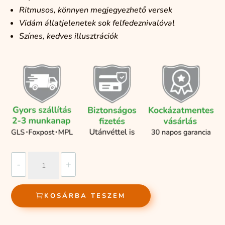
Ritmusos,
könnyen
megjegyezhető
versek
Vidám
állatjelenetek
sok
felfedeznivalóval
Színes,
kedves
illusztrációk
Vidám
-
+
állatóvoda
mennyiség
KOSÁRBA TESZEM