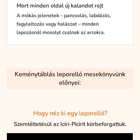
Mert
minden
oldal
új
kalandot
rejt
A
mókás
jelenetek –
pancsolás,
labdázás,
fagylaltozás
vagy
halászat –
minden
lapozásnál
mosolyt
csalnak
az
arcokra.
Keménytáblás leporelló mesekönyvünk
előnyei:
Hogy néz ki egy leporelló?
Szemléltetésül az Iciri-Picirit körbeforgattuk.