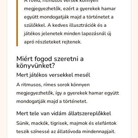
A
rövid,
ritmusos
versek
könnyen
megjegyezhetők,
ezért
a
gyerekek
hamar
együtt
mondogatják
majd
a
történetet
a
szülőkkel.
A
kedves
illusztrációk
és
a
játékos
jelenetek
minden
lapozásnál
új
apró
részleteket
rejtenek.
Miért
fogod
szeretni
a
könyvünket?
Mert
játékos
versekkel
mesél
A
ritmusos,
rímes
sorok
könnyen
megjegyezhetők,
így
a
gyerekek
hamar
együtt
mondogatják
majd
a
történetet.
Mert
tele
van
vidám
állatszereplőkkel
Sünik,
mackók,
tigrisek,
majmok
és
elefántok
teszik
színessé
az
állatóvoda
mindennapjait.