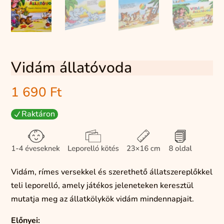
Vidám állatóvoda
1 690
Ft
Raktáron
N
Vidám,
rímes
versekkel
és
szerethető
állatszereplőkkel
teli
leporelló,
amely
játékos
jeleneteken
keresztül
mutatja
meg
az
állatkölykök
vidám
mindennapjait.
Előnyei: