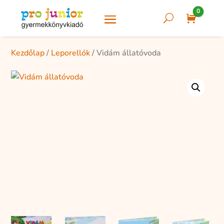
0
U
Cart
Kezdőlap
/
Leporellók
/ Vidám állatóvoda