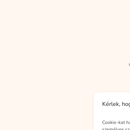
Kérlek, h
Cookie-kat h
személyre sz