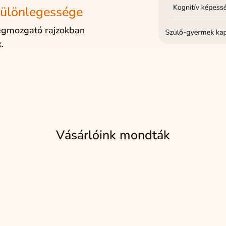
ülönlegessége
egmozgató rajzokban
k.
Vásárlóink mondták