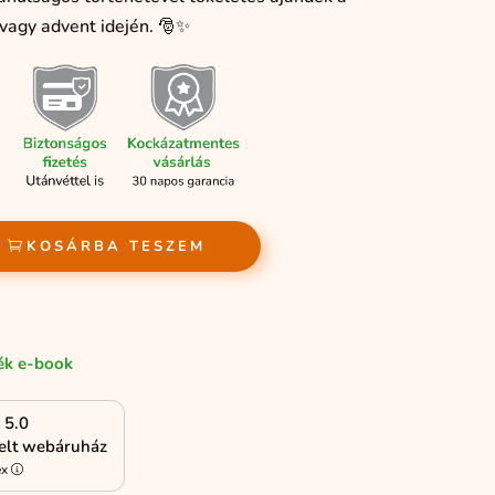
vagy advent idején. 🎅✨
KOSÁRBA TESZEM
ék e-book
5.0
kelt webáruház
ex