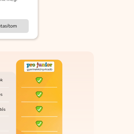
utasítom