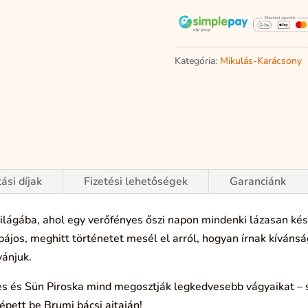
Kategória:
Mikulás-Karácsony
tási díjak
Fizetési lehetőségek
Garanciánk
világába, ahol egy verőfényes őszi napon mindenki lázasan kés
 bájos, meghitt történetet mesél el arról, hogyan írnak kívánsá
vánjuk.
les és Sün Piroska mind megosztják legkedvesebb vágyaikat – 
épett be Brumi bácsi ajtaján!