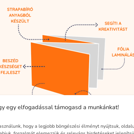
ogy egy elfogadással támogasd a munkánkat!
asználunk, hogy a legjobb böngészési élményt nyújtsuk, oldal
abjuk, forgalmát elemezzük és releváns hirdetéseket jeleníts