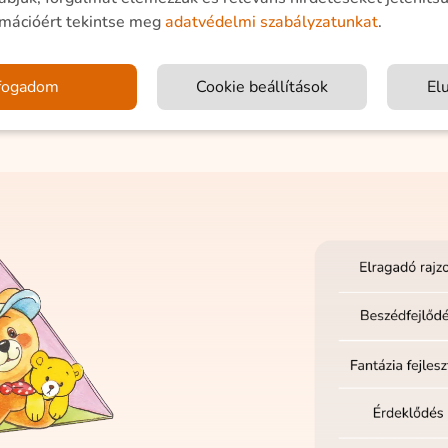
rmációért tekintse meg
adatvédelmi szabályzatunkat
.
fogadom
Cookie beállítások
El