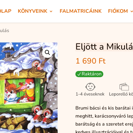
ÓLAP
KÖNYVEINK
FALMATRICÁINK
FIÓKOM
kulás
Eljött a Mikul
1 690
Ft
Raktáron
N
Brumi bácsi és kis barátai
meghitt, karácsonyváró le
barátság és a szeretet erej
kedves illusztrációival és