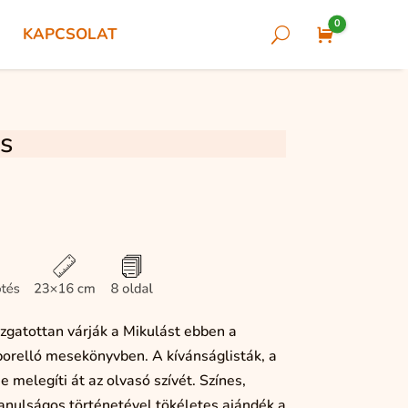
0
KAPCSOLAT
U
Cart
ás
 izgatottan várják a Mikulást ebben a
porelló mesekönyvben. A kívánságlisták, a
e melegíti át az olvasó szívét. Színes,
 tanulságos történetével tökéletes ajándék a