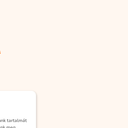
unk tartalmát
ünk meg.