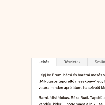
Leírás
Részletek
Szállí
Lépj be Brumi bácsi és barátai mesés 
„
Mikulásos leporelló mesekönyv
” egy
valóra minden apró álom, ha szívből kí
Barni, Misi Mókus, Róka Rudi, Tapsifü
vendég, kiderül, hogy maga a Mikulás l