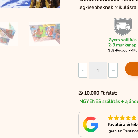
legkisebbeknek Mikulásra 
Eljött
-
+
a
Mikulás
mennyiség
🎁
10.000 Ft
felett
INGYENES szállítás + ajánd
Kiválóra érté
igazolta: Trustind