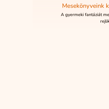
Mesekönyveink k
A gyermeki fantáziát m
rejli