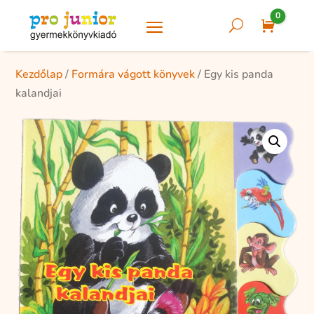
0
U
Cart
Kezdőlap
/
Formára vágott könyvek
/ Egy kis panda
kalandjai