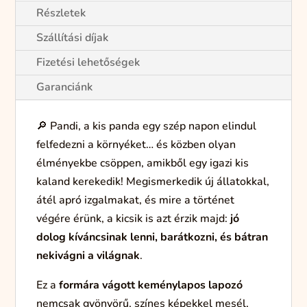
Részletek
Szállítási díjak
Fizetési lehetőségek
Garanciánk
🔎 Pandi, a kis panda egy szép napon elindul
felfedezni a környéket… és közben olyan
élményekbe csöppen, amikből egy igazi kis
kaland kerekedik! Megismerkedik új állatokkal,
átél apró izgalmakat, és mire a történet
végére érünk, a kicsik is azt érzik majd:
jó
dolog kíváncsinak lenni, barátkozni, és bátran
nekivágni a világnak
.
Ez a
formára vágott keménylapos lapozó
nemcsak gyönyörű, színes képekkel mesél,