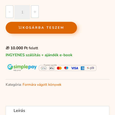
Egy
-
+
kis
panda
KOSÁRBA TESZEM
kalandjai
mennyiség
🎁
10.000 Ft
felett
INGYENES szállítás + ajándék e-book
Kategória:
Formára vágott könyvek
Leírás