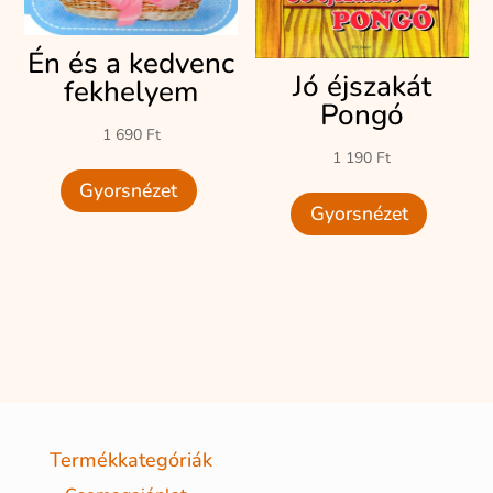
Én és a kedvenc
Jó éjszakát
fekhelyem
Pongó
1 690
Ft
1 190
Ft
Gyorsnézet
Gyorsnézet
Termékkategóriák