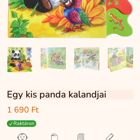
Egy kis panda kalandjai
1 690
Ft
Raktáron
N