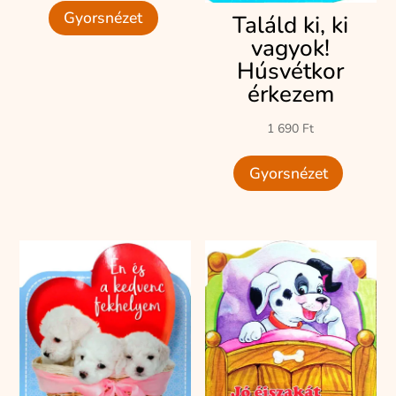
Gyorsnézet
Találd ki, ki
vagyok!
Húsvétkor
érkezem
1 690
Ft
Gyorsnézet