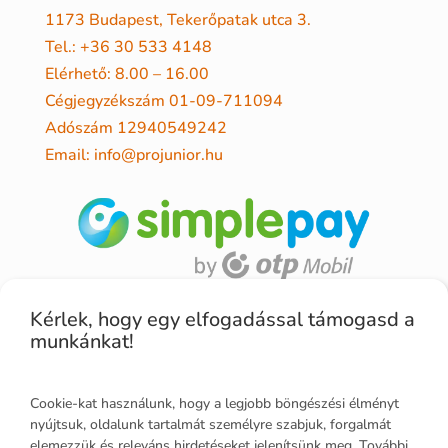
1173 Budapest, Tekerőpatak utca 3.
Tel.: +36 30 533 4148
Elérhető: 8.00 – 16.00
Cégjegyzékszám 01-09-711094
Adószám 12940549242
Email: info@projunior.hu
Kérlek, hogy egy elfogadással támogasd a
munkánkat!
Cookie-kat használunk, hogy a legjobb böngészési élményt
nyújtsuk, oldalunk tartalmát személyre szabjuk, forgalmát
elemezzük és releváns hirdetéseket jelenítsünk meg. További