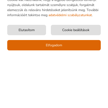
1173 Budapest, Tekerőpatak utca 3.
nyújtsuk, oldalunk tartalmát személyre szabjuk, forgalmát
Tel.: +36 30 533 4148
elemezzük és releváns hirdetéseket jelenítsünk meg. További
információért tekintse meg
adatvédelmi szabályzatunkat
.
Elérhető: 8.00 – 16.00
Cégjegyzékszám 01-09-711094
Adószám 12940549242
Elutasítom
Cookie beállítások
Email: info@projunior.hu
Elfogadom