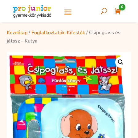
0
U
Cart
Kezdőlap
/
Foglalkoztatók-Kifestők
/ Csipogtass és
játssz – Kutya