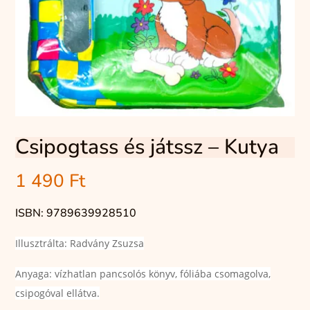
Csipogtass és játssz – Kutya
1 490
Ft
ISBN: 9789639928510
Illusztrálta: Radvány Zsuzsa
Anyaga: vízhatlan pancsolós könyv, fóliába csomagolva,
csipogóval ellátva.