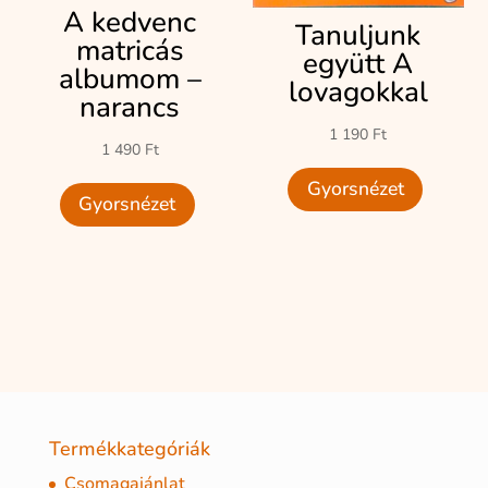
A kedvenc
Tanuljunk
matricás
együtt A
albumom –
lovagokkal
narancs
1 190
Ft
1 490
Ft
Gyorsnézet
Gyorsnézet
Termékkategóriák
Csomagajánlat