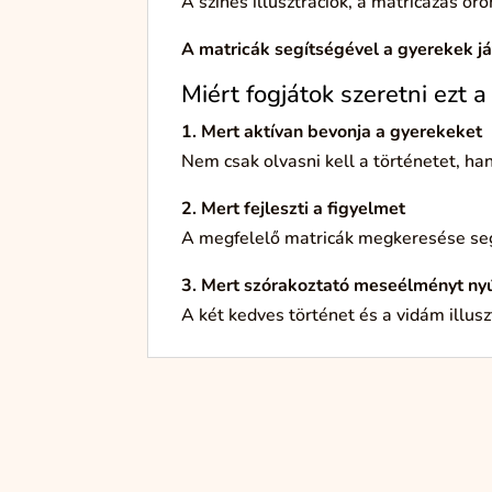
A színes illusztrációk, a matricázás ör
A matricák segítségével a gyerekek já
Miért fogjátok szeretni ezt 
1. Mert aktívan bevonja a gyerekeket
Nem csak olvasni kell a történetet, han
2. Mert fejleszti a figyelmet
A megfelelő matricák megkeresése segí
3. Mert szórakoztató meseélményt nyú
A két kedves történet és a vidám illusz