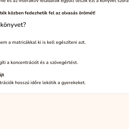
öme és az interaktív feladatok együtt teszik ezt a könyvet szóra
ték közben fedezhetik fel az olvasás örömét!
a könyvet?
em a matricákkal ki is kell egészíteni azt.
ti a koncentrációt és a szövegértést.
jt
trációk hosszú időre lekötik a gyerekeket.