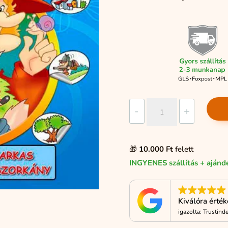
A
-
+
kedvenc
matricás
albumom
🎁
10.000 Ft
felett
-
INGYENES szállítás + ajánd
kék
mennyiség
Kiválóra érté
igazolta: Trustind