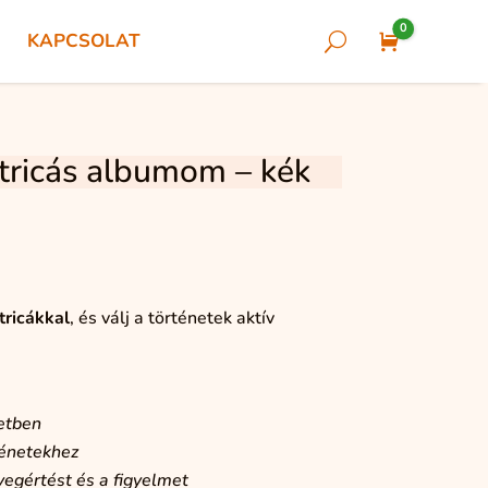
0
KAPCSOLAT
U
Cart
tricás albumom – kék
ricákkal
, és válj a történetek aktív
etben
ténetekhez
övegértést és a figyelmet