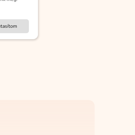
utasítom