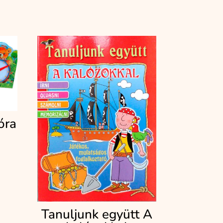
óra
ent
Ft.
Tanuljunk együtt A