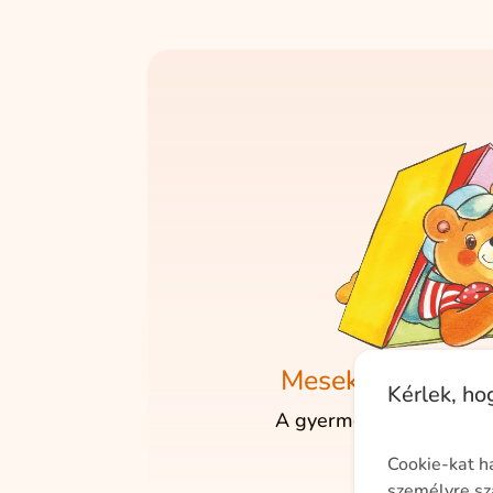
Mesekönyveink k
Kérlek, h
A gyermeki fantáziát m
rejli
Cookie-kat h
személyre sz