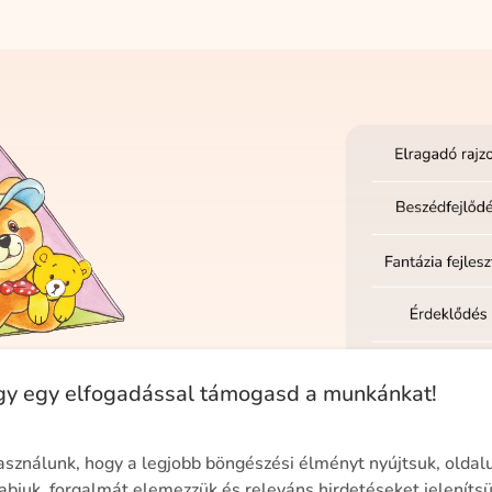
ülönlegessége
ogy egy elfogadással támogasd a munkánkat!
egmozgató rajzokban
k.
asználunk, hogy a legjobb böngészési élményt nyújtsuk, oldal
abjuk, forgalmát elemezzük és releváns hirdetéseket jeleníts