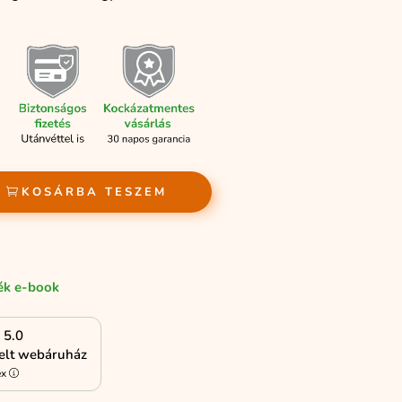
KOSÁRBA TESZEM
ék e-book
5.0
kelt webáruház
ex