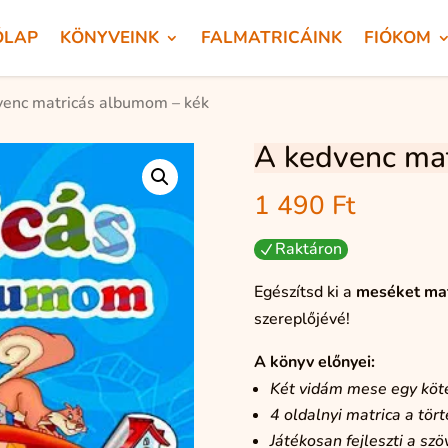
ÓLAP
KÖNYVEINK
FALMATRICÁINK
FIÓKOM
venc matricás albumom – kék
A kedvenc ma
1 490
Ft
Raktáron
N
Egészítsd ki a
meséket mat
szereplőjévé!
A könyv előnyei:
Két vidám mese egy köt
4 oldalnyi matrica a tör
Játékosan fejleszti a sz