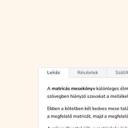
Leírás
Részletek
Szállí
A
matricás mesekönyv
különleges élmé
szövegben hiányzó szavakat a mellékelt
Ebben a kötetben két kedves mese tal
a megfelelő matricát, majd a megfelelő 