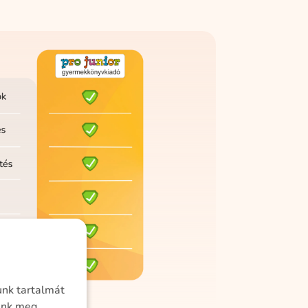
unk tartalmát
ünk meg.