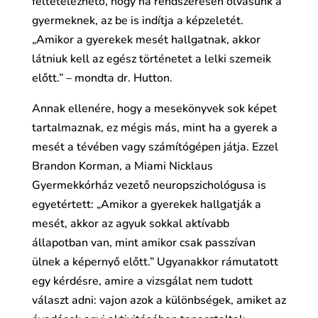
feltételezhető, hogy ha rendszeresen olvasunk a
gyermeknek, az be is indítja a képzeletét.
„Amikor a gyerekek mesét hallgatnak, akkor
látniuk kell az egész történetet a lelki szemeik
előtt.” – mondta dr. Hutton.
Annak ellenére, hogy a mesekönyvek sok képet
tartalmaznak, ez mégis más, mint ha a gyerek a
mesét a tévében vagy számítógépen játja. Ezzel
Brandon Korman, a Miami Nicklaus
Gyermekkórház vezető neuropszichológusa is
egyetértett: „Amikor a gyerekek hallgatják a
mesét, akkor az agyuk sokkal aktívabb
állapotban van, mint amikor csak passzívan
ülnek a képernyő előtt.” Ugyanakkor rámutatott
egy kérdésre, amire a vizsgálat nem tudott
választ adni: vajon azok a különbségek, amiket az