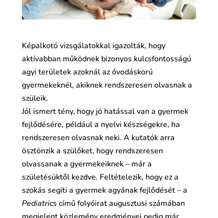
Képalkotó vizsgálatokkal igazolták, hogy
aktívabban működnek bizonyos kulcsfontosságú
agyi területek azoknál az óvodáskorú
gyermekeknél, akiknek rendszeresen olvasnak a
szüleik.
Jól ismert tény, hogy jó hatással van a gyermek
fejlődésére, például a nyelvi készségekre, ha
rendszeresen olvasnak neki. A kutatók arra
ösztönzik a szülőket, hogy rendszeresen
olvassanak a gyermekeiknek – már a
születésüktől kezdve. Feltételezik, hogy ez a
szokás segíti a gyermek agyának fejlődését – a
Pediatrics
című folyóirat augusztusi számában
megjelent közlemény eredményei pedig már