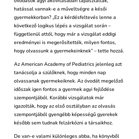
óvodások agyi aktivitásában tapasztaltak,
hatással vannak-e a műveltségre a késői
gyermekkorban? „Ez a kérdésfeltevés lenne a
következő logikus lépés a vizsgálat során –
függetlenül attól, hogy már a vizsgálat eddigi
eredményei is megerősítették, milyen fontos,
hogy olvassunk a gyermekeinknek” – tette hozzá.
Az American Academy of Pediatrics jelenleg azt
tanácsolja a szülőknek, hogy minden nap
olvassanak gyermekeiknek. Az óvodát megelőző
időszak igen fontos a gyermek agyi fejlődése
szempontjából. Korábbi vizsgálatok már
igazolták, hogy az első osztályban az olvasás
szempontjából gyengébb képességű gyerekek
később sem tudnak felzárkózni a társaikhoz.
De van-e valami különleges abba, ha könyvből