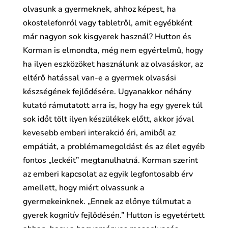
olvasunk a gyermeknek, ahhoz képest, ha
okostelefonról vagy tabletről, amit egyébként
már nagyon sok kisgyerek használ? Hutton és
Korman is elmondta, még nem egyértelmű, hogy
ha ilyen eszközöket használunk az olvasáskor, az
eltérő hatással van-e a gyermek olvasási
készségének fejlődésére. Ugyanakkor néhány
kutató rámutatott arra is, hogy ha egy gyerek túl
sok időt tölt ilyen készülékek előtt, akkor jóval
kevesebb emberi interakció éri, amiből az
empátiát, a problémamegoldást és az élet egyéb
fontos „leckéit” megtanulhatná. Korman szerint
az emberi kapcsolat az egyik legfontosabb érv
amellett, hogy miért olvassunk a
gyermekeinknek. „Ennek az előnye túlmutat a
gyerek kognitív fejlődésén.” Hutton is egyetértett