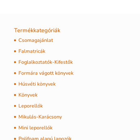
Termékkategóriák
Csomagajánlat
Falmatricák
Foglalkoztatók-Kifestők
Formára vágott könyvek
Húsvéti könyvek
Könyvek
Leporellók
Mikulás-Karácsony
Mini leporellók
Polifoam alapú lapozók