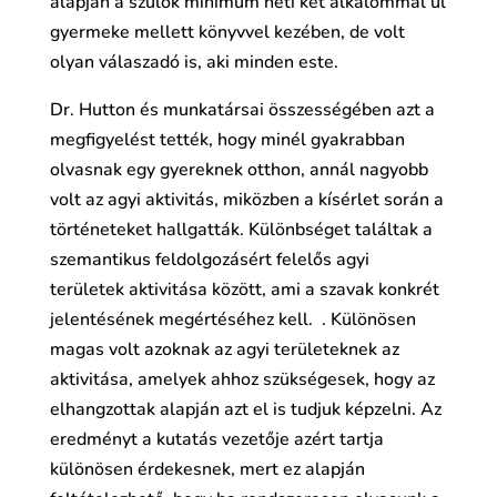
alapján a szülők minimum heti két alkalommal ül
gyermeke mellett könyvvel kezében, de volt
olyan válaszadó is, aki minden este.
Dr. Hutton és munkatársai összességében azt a
megfigyelést tették, hogy minél gyakrabban
olvasnak egy gyereknek otthon, annál nagyobb
volt az agyi aktivitás, miközben a kísérlet során a
történeteket hallgatták. Különbséget találtak a
szemantikus feldolgozásért felelős agyi
területek aktivitása között, ami a szavak konkrét
jelentésének megértéséhez kell. . Különösen
magas volt azoknak az agyi területeknek az
aktivitása, amelyek ahhoz szükségesek, hogy az
elhangzottak alapján azt el is tudjuk képzelni. Az
eredményt a kutatás vezetője azért tartja
különösen érdekesnek, mert ez alapján