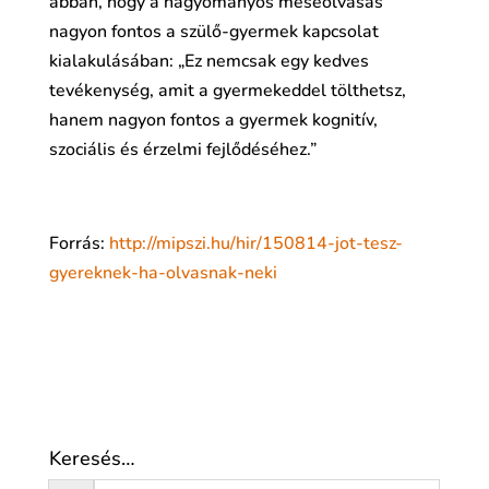
abban, hogy a hagyományos meseolvasás
nagyon fontos a szülő-gyermek kapcsolat
kialakulásában: „Ez nemcsak egy kedves
tevékenység, amit a gyermekeddel tölthetsz,
hanem nagyon fontos a gyermek kognitív,
szociális és érzelmi fejlődéséhez.”
Forrás:
http://mipszi.hu/hir/150814-jot-tesz-
gyereknek-ha-olvasnak-neki
Keresés…