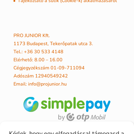
Tájékoztató a sütik (Cookie-k) alkalmazásáról
PRO JUNIOR Kft.
1173 Budapest, Tekerőpatak utca 3.
Tel.: +36 30 533 4148
Elérhető: 8.00 – 16.00
Cégjegyzékszám 01-09-711094
Adószám 12940549242
Email: info@projunior.hu
Kérlek, hogy egy elfogadással támogasd a